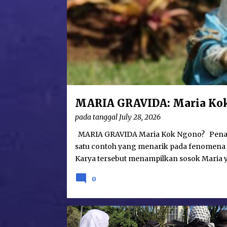
t
s
MARIA GRAVIDA: Maria Ko
pada tanggal
July 28, 2026
MARIA GRAVIDA Maria Kok Ngono? Penampa
satu contoh yang menarik pada fenomena 
Karya tersebut menampilkan sosok Maria y
Gravida bukanlah merupakan hal yang betul
0
tahun 1400-an di Eropa. Namun demikian
besar itu adalah karya seni yang minori
sebagai seorang ratu (regina) yang gilang
pada Gereja Lawang—Malang, Maria digam
PUISI