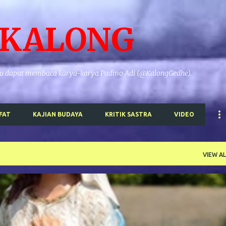
Skip to main content
-KALONG
gkau dapat membaca karya-karya Padmo Adi (@KalongGedhe).
FAT
KAJIAN BUDAYA
KRITIK SASTRA
VIDEO
VIEW AL