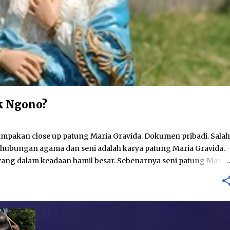
k Ngono?
kan close up patung Maria Gravida. Dokumen pribadi. Salah
hubungan agama dan seni adalah karya patung Maria Gravida.
ang dalam keadaan hamil besar. Sebenarnya seni patung Maria
-betul baru; telah ditemukan seni patung Maria Gravida pada
, patung yang menggambarkan perawan Maria tengah hamil
tas. Pada umumnya Gereja akan menggambarkan Bunda Maria
-gemilang. Pada beberapa karya, seperti patung Maria yang ada
barkan sebagai sang Perempuan yang ada pada Kitab Wahyu.