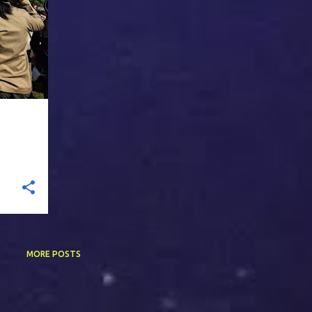
i Perempuan Kitab Wahyu itu semua menggambarkan Maria yang
eorang Kristiani untuk berdevosi pada Maria yang menang itu. ..
MORE POSTS