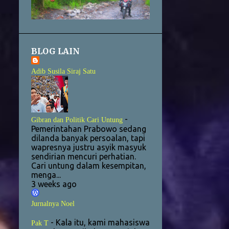
2
June
4
May
BLOG LAIN
1
April
30
2018
Adib Susila Siraj Satu
7
December
6
October
-
Gibran dan Politik Cari Untung
9
August
Pemerintahan Prabowo sedang
dilanda banyak persoalan, tapi
1
June
wapresnya justru asyik masyuk
sendirian mencuri perhatian.
3
May
Cari untung dalam kesempitan,
menga...
2
March
3 weeks ago
1
February
Jurnalnya Noel
1
January
-
Kala itu, kami mahasiswa
Pak T