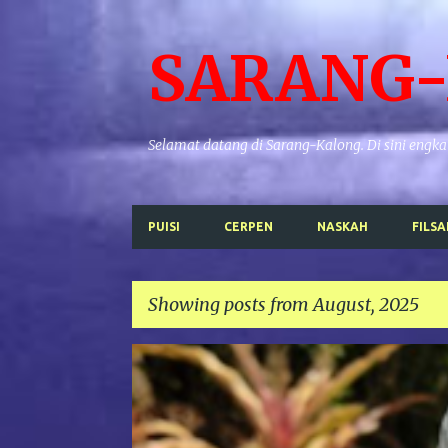
SARANG
Selamat datang di Sarang-Kalong. Di sini en
PUISI
CERPEN
NASKAH
FILSA
Showing posts from August, 2025
P
FILSAFAT
KAJIAN BUDAYA
TEOLOGI
o
s