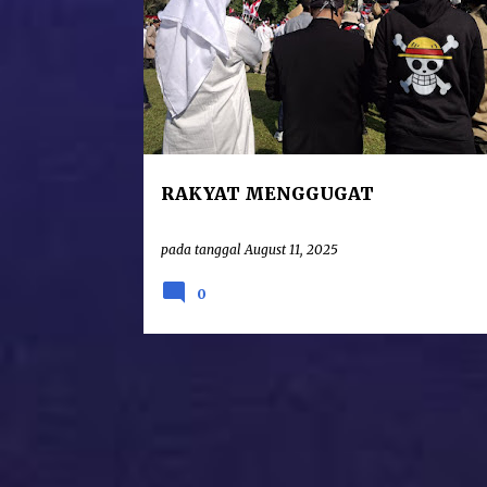
Baik Maria Regina ataupun Maria sebaga
“sukses” dan penuh kejayaan. Mudah bagi s
RAKYAT MENGGUGAT
pada tanggal
August 11, 2025
0