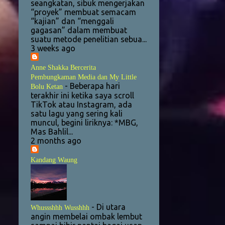
14
seangkatan, sibuk mengerjakan
2017
“proyek” membuat semacam
1
“kajian” dan “menggali
October
gagasan” dalam membuat
1
suatu metode penelitian sebua...
September
3 weeks ago
3
August
Anne Shakka Bercerita
3
May
Pembungkaman Media dan My Little
-
Beberapa hari
Bolu Ketan
2
April
terakhir ini ketika saya scroll
TikTok atau Instagram, ada
1
February
satu lagu yang sering kali
muncul, begini liriknya: *MBG,
3
January
Mas Bahlil...
2 months ago
21
2016
Kandang Waung
1
December
7
November
2
September
-
Di utara
Whussshhh Wusshhh
2
August
angin membelai ombak lembut