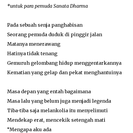
*untuk para pemuda Sanata Dharma
betul-betul baru; telah ditemukan seni patung Maria
Gravida pada tahun 1400-an di Eropa. Namun
demikian, patung yang menggambarkan perawan
Pada sebuah senja panghabisan
Maria tengah hamil besar itu adalah karya seni yang
Seorang pemuda duduk di pinggir jalan
minoritas. Pada umumnya Gereja akan
menggambarkan Bunda Maria sebagai seorang ratu
Matanya menerawang
(regina) yang gilang-gemilang. Pada beberapa karya,
Hatinya tidak tenang
seperti patung Maria yang ada pada Gereja Lawang—
Gemuruh gelombang hidup menggentarkannya
Malang, Maria digambarkan sebagai sang Perempuan
yang ada pada Kitab Wahyu. Baik Maria Regina
Kematian yang gelap dan pekat menghantuinya
ataupun Maria sebagai Perempuan Kitab Wahyu itu
semua menggambarkan Maria yang “sukses” dan
Masa depan yang entah bagaimana
penuh kejayaan. Mudah bagi seorang Kristiani untuk
berdevosi pada Maria yang menang itu. ...
Masa lalu yang belum juga menjadi legenda
Tiba-tiba saja melankolia itu menyelimuti
Mendekap erat, mencekik setengah mati
“Mengapa aku ada