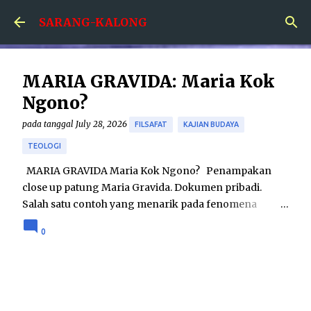
Skip to main content
SARANG-KALONG
MARIA GRAVIDA: Maria Kok
Ngono?
pada tanggal
July 28, 2026
FILSAFAT
KAJIAN BUDAYA
TEOLOGI
MARIA GRAVIDA Maria Kok Ngono? Penampakan
close up patung Maria Gravida. Dokumen pribadi.
Salah satu contoh yang menarik pada fenomena
hubungan agama dan seni adalah karya patung Maria
0
Gravida. Karya tersebut menampilkan sosok Maria
yang dalam keadaan hamil besar. Sebenarnya seni
patung Maria Gravida bukanlah merupakan hal yang
betul-betul baru; telah ditemukan seni patung Maria
Gravida pada tahun 1400-an di Eropa. Namun