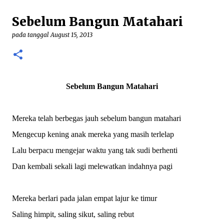
demikian, patung yang menggambarkan perawan
Sebelum Bangun Matahari
Maria tengah hamil besar itu adalah karya seni yang
minoritas. Pada umumnya Gereja akan
pada tanggal
August 15, 2013
menggambarkan Bunda Maria sebagai seorang ratu
(regina) yang gilang-gemilang. Pada beberapa karya,
seperti patung Maria yang ada pada Gereja Lawang—
Malang, Maria digambarkan sebagai sang Perempuan
Sebelum Bangun Matahari
yang ada pada Kitab Wahyu. Baik Maria Regina
ataupun Maria sebagai Perempuan Kitab Wahyu itu
semua menggambarkan Maria yang “sukses” dan
Mereka telah berbegas jauh sebelum bangun matahari
penuh kejayaan. Mudah bagi seorang Kristiani untuk
Mengecup kening anak mereka yang masih terlelap
berdevosi pada Maria yang menang itu. ...
Lalu berpacu mengejar waktu yang tak sudi berhenti
Dan kembali sekali lagi melewatkan indahnya pagi
Mereka berlari pada jalan empat lajur ke timur
Saling himpit, saling sikut, saling rebut