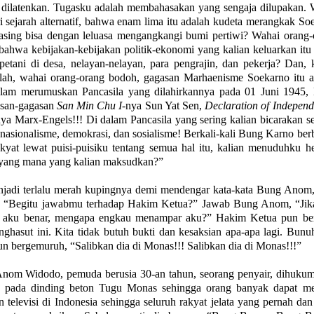
g dilatenkan. Tugasku adalah membahasakan yang sengaja dilupakan. 
ri sejarah alternatif, bahwa enam lima itu adalah kudeta merangkak So
sing bisa dengan leluasa mengangkangi bumi pertiwi? Wahai orang-
 bahwa kebijakan-kebijakan politik-ekonomi yang kalian keluarkan it
-petani di desa, nelayan-nelayan, para pengrajin, dan pekerja? Dan, 
ah, wahai orang-orang bodoh, gagasan Marhaenisme Soekarno itu a
dalam merumuskan Pancasila yang dilahirkannya pada 01 Juni 1945,
gasan-gagasan
San Min Chu I
-nya Sun Yat Sen,
Declaration of Indepen
nya Marx-Engels!!! Di dalam Pancasila yang sering kalian bicarakan s
tu nasionalisme, demokrasi, dan sosialisme! Berkali-kali Bung Karno ber
akyat lewat puisi-puisiku tentang semua hal itu, kalian menuduhku h
 yang mana yang kalian maksudkan?”
enjadi terlalu merah kupingnya demi mendengar kata-kata Bung Anom,
, “Begitu jawabmu terhadap Hakim Ketua?” Jawab Bung Anom, “Jik
ka aku benar, mengapa engkau menampar aku?” Hakim Ketua pun ber
nghasut ini. Kita tidak butuh bukti dan kesaksian apa-apa lagi. Bunu
un bergemuruh, “Salibkan dia di Monas!!! Salibkan dia di Monas!!!”
 Anom Widodo, pemuda berusia 30-an tahun, seorang penyair, dihukum
n pada dinding beton Tugu Monas sehingga orang banyak dapat mel
n televisi di Indonesia sehingga seluruh rakyat jelata yang pernah da