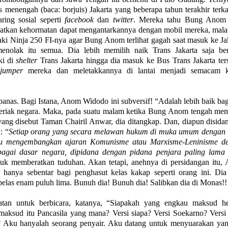
s menengah (baca: borjuis) Jakarta yang beberapa tahun terakhir ter
ing sosial seperti
facebook
dan
twitter
. Mereka tahu Bung Anom
patkan kehormatan dapat mengantarkannya dengan mobil mereka, mala
i Ninja 250 FI-nya agar Bung Anom terlihat gagah saat masuk ke Jak
nolak itu semua. Dia lebih memilih naik Trans Jakarta saja be
ki di
shelter
Trans Jakarta hingga dia masuk ke Bus Trans Jakarta ter
u
jumper
mereka dan meletakkannya di lantai menjadi semacam k
panas. Bagi Istana, Anom Widodo ini subversif! “Adalah lebih baik bag
” teriak negara. Maka, pada suatu malam ketika Bung Anom tengah me
yang disebut Taman Chairil Anwar, dia ditangkap. Dan, diapun disida
: “
Setiap orang yang secara melawan hukum di muka umum dengan l
tau mengembangkan ajaran Komunisme atau Marxisme-Leninisme d
gai dasar negara, dipidana dengan pidana penjara paling lama 
 untuk memberatkan tuduhan. Akan tetapi, anehnya di persidangan itu
hanya sebentar bagi penghasut kelas kakap seperti orang ini. Dia 
elas enam puluh lima. Bunuh dia! Bunuh dia! Salibkan dia di Monas!!
tan untuk berbicara, katanya, “Siapakah yang engkau maksud h
maksud itu Pancasila yang mana? Versi siapa? Versi Soekarno? Versi
? Aku hanyalah seorang penyair. Aku datang untuk menyuarakan yan