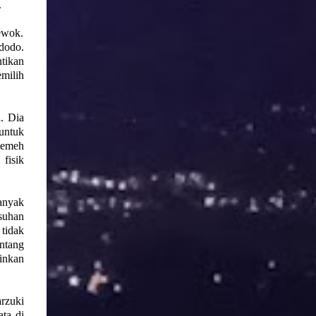
.
ewok.
dodo.
tikan
emilih
l. Dia
 untuk
temeh
fisik
anyak
suhan
tidak
ntang
inkan
rzuki
ta di