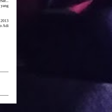
sar...
 yang
 2013
o Adi