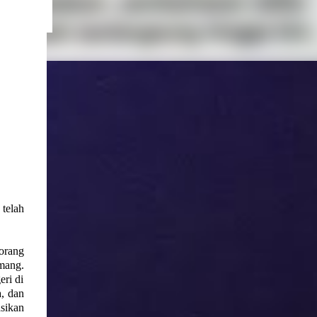
b
uk
telah
eorang
mang.
eri di
a, dan
sikan