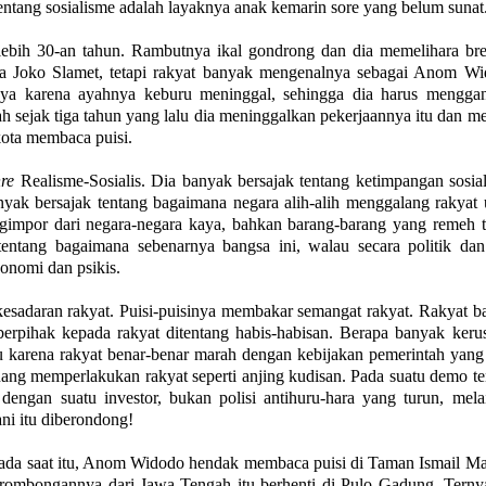
ntang sosialisme adalah layaknya anak kemarin sore yang belum sunat
 lebih 30-an tahun. Rambutnya ikal gondrong dan dia memelihara br
a Joko Slamet, tetapi rakyat banyak mengenalnya sebagai Anom Wi
nya karena ayahnya keburu meninggal, sehingga dia harus menggan
 sejak tiga tahun yang lalu dia meninggalkan pekerjaannya itu dan m
kota membaca puisi.
re
Realisme-Sosialis. Dia banyak bersajak tentang ketimpangan sosia
banyak bersajak tentang bagaimana negara alih-alih menggalang rakyat
ngimpor dari negara-negara kaya, bahkan barang-barang yang remeh 
tentang bagaimana sebenarnya bangsa ini, walau secara politik dan 
onomi dan psikis.
sadaran rakyat. Puisi-puisinya membakar semangat rakyat. Rakyat b
berpihak kepada rakyat ditentang habis-habisan. Berapa banyak keru
 karena rakyat benar-benar marah dengan kebijakan pemerintah yang 
g memperlakukan rakyat seperti anjing kudisan. Pada suatu demo te
 dengan suatu investor, bukan polisi antihuru-hara yang turun, mela
ani itu diberondong!
 pada saat itu, Anom Widodo hendak membaca puisi di Taman Ismail Ma
ombongannya dari Jawa Tengah itu berhenti di Pulo Gadung. Ternya