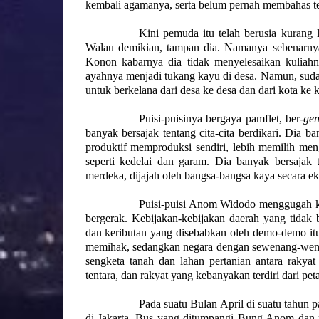
kembali agamanya, serta belum pernah membahas te
Kini pemuda itu telah berusia kurang
Walau demikian, tampan dia. Namanya sebenarny
Konon kabarnya dia tidak menyelesaikan kuliah
ayahnya menjadi tukang kayu di desa. Namun, sudah
untuk berkelana dari desa ke desa dan dari kota ke 
Puisi-puisinya bergaya pamflet, ber-
gen
banyak bersajak tentang cita-cita berdikari. Dia 
produktif memproduksi sendiri, lebih memilih me
seperti kedelai dan garam. Dia banyak bersajak 
merdeka, dijajah oleh bangsa-bangsa kaya secara ek
Puisi-puisi Anom Widodo menggugah ke
bergerak. Kebijakan-kebijakan daerah yang tidak 
dan keributan yang disebabkan oleh demo-demo itu
memihak, sedangkan negara dengan sewenang-wenan
sengketa tanah dan lahan pertanian antara rakyat
tentara, dan rakyat yang kebanyakan terdiri dari pet
Pada suatu Bulan April di suatu tahun
di Jakarta. Bus yang ditumpangi Bung Anom dan r