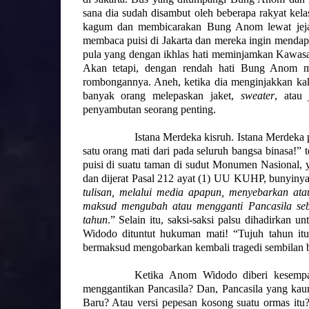
sana dia sudah disambut oleh beberapa rakyat kela
kagum dan membicarakan Bung Anom lewat jejar
membaca puisi di Jakarta dan mereka ingin menda
pula yang dengan ikhlas hati meminjamkan Kawasak
Akan tetapi, dengan rendah hati Bung Anom me
rombongannya. Aneh, ketika dia menginjakkan ka
banyak orang melepaskan jaket,
sweater
, ata
penyambutan seorang penting.
Istana Merdeka kisruh. Istana Merdeka 
satu orang mati dari pada seluruh bangsa binasa!
puisi di suatu taman di sudut Monumen Nasional, 
dan dijerat Pasal 212 ayat (1) UU KUHP, bunyinya
tulisan, melalui media apapun, menyebarkan a
maksud mengubah atau mengganti Pancasila seba
tahun
.” Selain itu, saksi-saksi palsu dihadirkan
Widodo dituntut hukuman mati! “Tujuh tahun itu 
bermaksud mengobarkan kembali tragedi sembilan b
Ketika Anom Widodo diberi kesempa
menggantikan Pancasila? Dan, Pancasila yang kau
Baru? Atau versi pepesan kosong suatu ormas itu