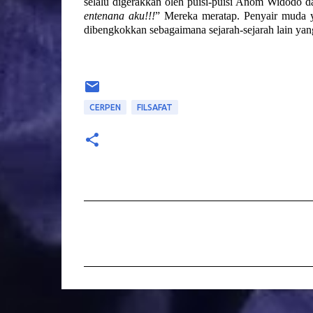
selalu digerakkan oleh puisi-puisi Anom Widodo da
entenana aku!!!
” Mereka meratap. Penyair muda 
dibengkokkan sebagaimana sejarah-sejarah lain ya
CERPEN
FILSAFAT
C
o
m
m
e