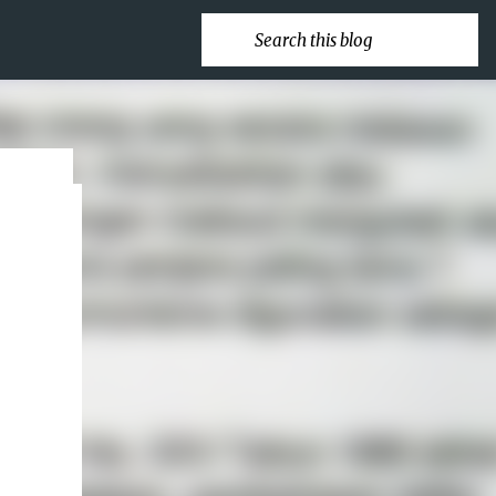
ebut
g-
an