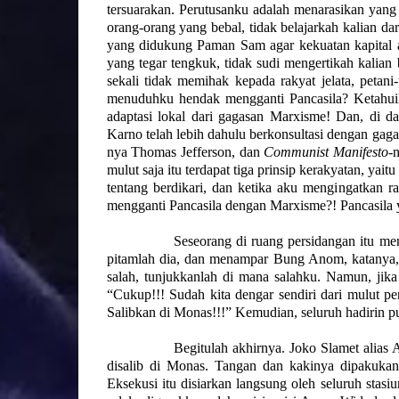
tersuarakan. Perutusanku adalah menarasikan yan
orang-orang yang bebal, tidak belajarkah kalian da
yang didukung Paman Sam agar kekuatan kapital a
yang tegar tengkuk, tidak sudi mengertikah kalian
sekali tidak memihak kepada rakyat jelata, petani
menuduhku hendak mengganti Pancasila? Ketahuil
adaptasi lokal dari gagasan Marxisme! Dan, di 
Karno telah lebih dahulu berkonsultasi dengan ga
nya Thomas Jefferson, dan
Communist Manifesto
-
mulut saja itu terdapat tiga prinsip kerakyatan, yai
tentang berdikari, dan ketika aku mengingatkan r
mengganti Pancasila dengan Marxisme?! Pancasila
Seseorang di ruang persidangan itu m
pitamlah dia, dan menampar Bung Anom, katanya
salah, tunjukkanlah di mana salahku. Namun, ji
“Cukup!!! Sudah kita dengar sendiri dari mulut pe
Salibkan di Monas!!!” Kemudian, seluruh hadirin p
Begitulah akhirnya. Joko Slamet alias
disalib di Monas. Tangan dan kakinya dipakuka
Eksekusi itu disiarkan langsung oleh seluruh stasiu