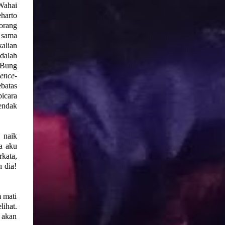
Wahai
eharto
orang
u sama
kalian
dalah
 Bung
dence
-
ebatas
bicara
endak
 naik
a aku
kata,
h dia!
 mati
ihat.
n akan