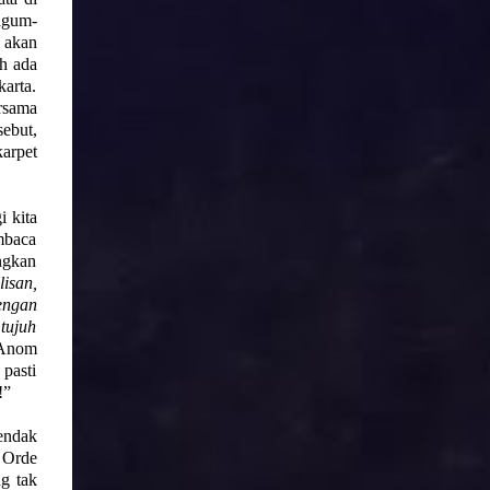
kagum-
 akan
h ada
arta.
rsama
sebut,
arpet
i kita
mbaca
ngkan
isan,
engan
tujuh
, Anom
pasti
!”
endak
 Orde
g tak