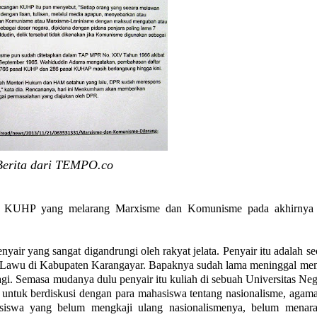
ahyu. Baik Maria Regina ataupun Maria sebagai Perempuan Kita
kses” dan penuh kejayaan. Mudah bagi seorang Kristiani unt
Berita dari TEMPO.co
U KUHP yang melarang Marxisme dan Komunisme pada akhirnya 
yair yang sangat digandrungi oleh rakyat jelata. Penyair itu adalah s
g Lawu di Kabupaten Karangayar. Bapaknya sudah lama meninggal me
gi. Semasa mudanya dulu penyair itu kuliah di sebuah Universitas Neg
ta untuk berdiskusi dengan para mahasiswa tentang nasionalisme, agam
hasiswa yang belum mengkaji ulang nasionalismenya, belum menara