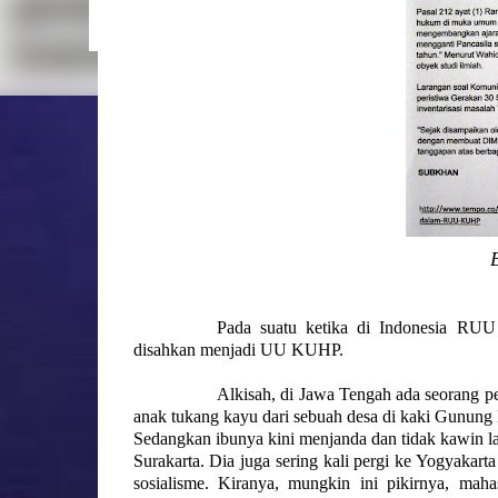
sebagai sang Perempuan yang ada pada Kitab W
Wahyu itu semua menggambarkan Maria yang “su
berdevosi pada Maria yang menang itu. ...
Pada suatu ketika di Indonesia RU
disahkan menjadi UU KUHP.
Alkisah, di Jawa Tengah ada seorang pen
anak tukang kayu dari sebuah desa di kaki Gunun
Sedangkan ibunya kini menjanda dan tidak kawin la
Surakarta. Dia juga sering kali pergi ke Yogyakar
sosialisme. Kiranya, mungkin ini pikirnya, ma