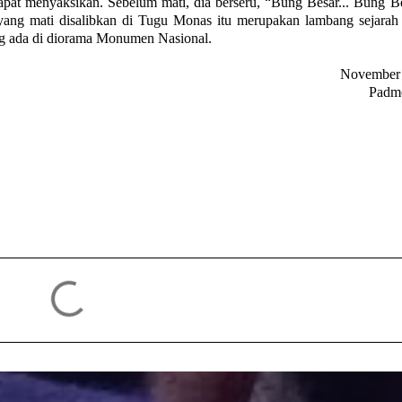
pat menyaksikan. Sebelum mati, dia berseru, “Bung Besar... Bung Be
yang mati disalibkan di Tugu Monas itu merupakan lambang sejarah
ng ada di diorama Monumen Nasional.
November
Padm