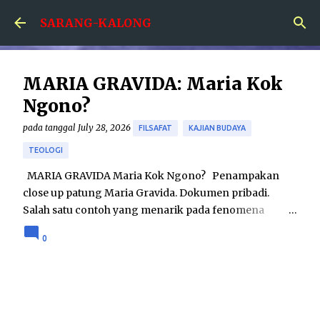
Skip to main content
SARANG-KALONG
MARIA GRAVIDA: Maria Kok
Ngono?
pada tanggal
July 28, 2026
FILSAFAT
KAJIAN BUDAYA
TEOLOGI
MARIA GRAVIDA Maria Kok Ngono? Penampakan
close up patung Maria Gravida. Dokumen pribadi.
Salah satu contoh yang menarik pada fenomena
hubungan agama dan seni adalah karya patung Maria
0
Gravida. Karya tersebut menampilkan sosok Maria
yang dalam keadaan hamil besar. Sebenarnya seni
patung Maria Gravida bukanlah merupakan hal yang
betul-betul baru; telah ditemukan seni patung Maria
Gravida pada tahun 1400-an di Eropa. Namun