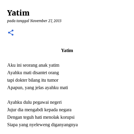
demikian, patung yang menggambarkan perawan
Yatim
Maria tengah hamil besar itu adalah karya seni yang
minoritas. Pada umumnya Gereja akan
pada tanggal
November 27, 2013
menggambarkan Bunda Maria sebagai seorang ratu
(regina) yang gilang-gemilang. Pada beberapa karya,
seperti patung Maria yang ada pada Gereja Lawang—
Malang, Maria digambarkan sebagai sang Perempuan
Yatim
yang ada pada Kitab Wahyu. Baik Maria Regina
ataupun Maria sebagai Perempuan Kitab Wahyu itu
Aku ini seorang anak yatim
semua menggambarkan Maria yang “sukses” dan
Ayahku mati disantet orang
penuh kejayaan. Mudah bagi seorang Kristiani untuk
tapi dokter bilang itu tumor
berdevosi pada Maria yang menang itu. ...
Apapun, yang jelas ayahku mati
Ayahku dulu pegawai negeri
Jujur dia mengabdi kepada negara
Dengan teguh hati menolak korupsi
Siapa yang nyeleweng diganyangnya