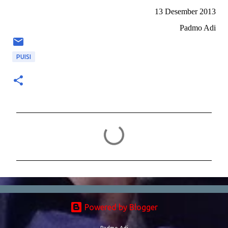
13 Desember 2013
Padmo Adi
PUISI
C
o
m
m
e
n
Powered by Blogger
t