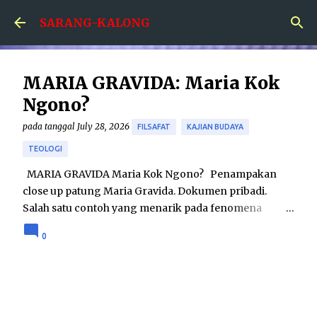
Skip to main content
SARANG-KALONG
MARIA GRAVIDA: Maria Kok
Ngono?
pada tanggal
July 28, 2026
FILSAFAT
KAJIAN BUDAYA
TEOLOGI
MARIA GRAVIDA Maria Kok Ngono? Penampakan
close up patung Maria Gravida. Dokumen pribadi.
Salah satu contoh yang menarik pada fenomena
hubungan agama dan seni adalah karya patung Maria
0
Gravida. Karya tersebut menampilkan sosok Maria
yang dalam keadaan hamil besar. Sebenarnya seni
patung Maria Gravida bukanlah merupakan hal yang
betul-betul baru; telah ditemukan seni patung Maria
Gravida pada tahun 1400-an di Eropa. Namun