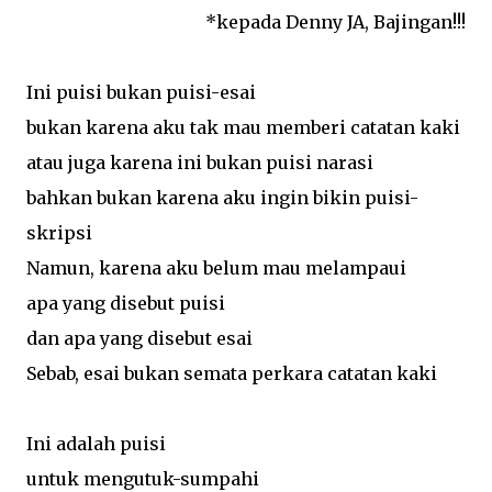
*kepada Denny JA, Bajingan!!!
betul-betul baru; telah ditemukan seni patung Maria
Gravida pada tahun 1400-an di Eropa. Namun
demikian, patung yang menggambarkan perawan
Ini puisi bukan puisi-esai
Maria tengah hamil besar itu adalah karya seni yang
bukan karena aku tak mau memberi catatan kaki
minoritas. Pada umumnya Gereja akan
menggambarkan Bunda Maria sebagai seorang ratu
atau juga karena ini bukan puisi narasi
(regina) yang gilang-gemilang. Pada beberapa karya,
bahkan bukan karena aku ingin bikin puisi-
seperti patung Maria yang ada pada Gereja Lawang—
skripsi
Malang, Maria digambarkan sebagai sang Perempuan
yang ada pada Kitab Wahyu. Baik Maria Regina
Namun, karena aku belum mau melampaui
ataupun Maria sebagai Perempuan Kitab Wahyu itu
apa yang disebut puisi
semua menggambarkan Maria yang “sukses” dan
dan apa yang disebut esai
penuh kejayaan. Mudah bagi seorang Kristiani untuk
berdevosi pada Maria yang menang itu. ...
Sebab, esai bukan semata perkara catatan kaki
Ini adalah puisi
untuk mengutuk-sumpahi