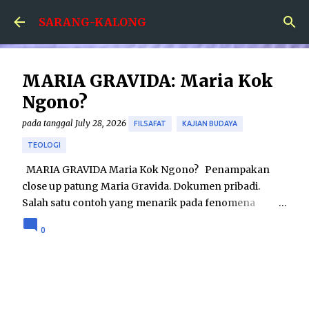
Skip to main content
SARANG-KALONG
MARIA GRAVIDA: Maria Kok
Ngono?
pada tanggal
July 28, 2026
FILSAFAT
KAJIAN BUDAYA
TEOLOGI
MARIA GRAVIDA Maria Kok Ngono? Penampakan
close up patung Maria Gravida. Dokumen pribadi.
Salah satu contoh yang menarik pada fenomena
hubungan agama dan seni adalah karya patung Maria
0
Gravida. Karya tersebut menampilkan sosok Maria
yang dalam keadaan hamil besar. Sebenarnya seni
patung Maria Gravida bukanlah merupakan hal yang
betul-betul baru; telah ditemukan seni patung Maria
Gravida pada tahun 1400-an di Eropa. Namun