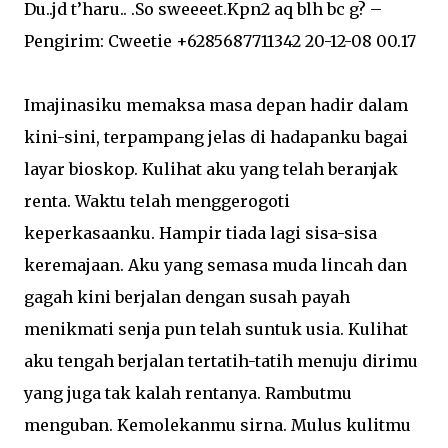
Du..jd t’haru.. .So sweeeet.Kpn2 aq blh bc g? –
Pengirim: Cweetie +6285687711342 20-12-08 00.17
Imajinasiku memaksa masa depan hadir dalam
kini-sini, terpampang jelas di hadapanku bagai
layar bioskop. Kulihat aku yang telah beranjak
renta. Waktu telah menggerogoti
keperkasaanku. Hampir tiada lagi sisa-sisa
keremajaan. Aku yang semasa muda lincah dan
gagah kini berjalan dengan susah payah
menikmati senja pun telah suntuk usia. Kulihat
aku tengah berjalan tertatih-tatih menuju dirimu
yang juga tak kalah rentanya. Rambutmu
menguban. Kemolekanmu sirna. Mulus kulitmu