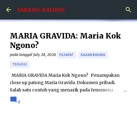
Skip to main content
SARANG-KALONG
MARIA GRAVIDA: Maria Kok
Ngono?
pada tanggal
July 28, 2026
FILSAFAT
KAJIAN BUDAYA
TEOLOGI
MARIA GRAVIDA Maria Kok Ngono? Penampakan
close up patung Maria Gravida. Dokumen pribadi.
Salah satu contoh yang menarik pada fenomena
hubungan agama dan seni adalah karya patung Maria
0
Gravida. Karya tersebut menampilkan sosok Maria
yang dalam keadaan hamil besar. Sebenarnya seni
patung Maria Gravida bukanlah merupakan hal yang
betul-betul baru; telah ditemukan seni patung Maria
Gravida pada tahun 1400-an di Eropa. Namun