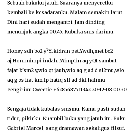
Sebuah bukuku jatuh. Suaranya menyeretku
kembali ke kesadaranku. Malam semakin larut.
Dini hari sudah mengantri. Jam dinding
menunjuk angka 00.45. Kubuka sms darimu.
Honey sdh bo2 y?Y..ktdran pst.Ywdh,met bo2
aj,Hon..mimpi indah. Mimpiin aq y.Qt sambut
fajar b’sm2 y,wlo qt jauh,wlo aq g ad d si2mu,wlo
aq g bs liat km,tp hatiq sll ad dkt hatimu –
Pengirim: Cweetie +6285687711342 20-12-08 00.30
Sengaja tidak kubalas smsmu. Kamu pasti sudah
tidur, pikirku. Kuambil buku yang jatuh itu. Buku
Gabriel Marcel, sang dramawan sekaligus filsuf.