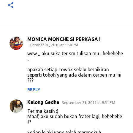
MONICA MONCHE SI PERKASA !
C
October 28, 2010 at 1:50 PM
o
wew ,, aku suka ter sm tulisan mu ! hehehehe
..
m
m
apakah setiap cowok selalu berpikiran
seperti tokoh yang ada dalam cerpen mu ini
e
???
n
REPLY
t
s
Kalong Gedhe
September 29, 2011 at 9:51 PM
Terima kasih :)
Maaf, aku sudah bukan frater lagi, hehehehe
:P
Setiap lelaki yang telah merengkuh