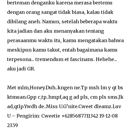
berteman denganku karena merasa bertemu
dengan orang sangat tidak biasa, kalau tidak
dibilang aneh. Namun, setelah beberapa waktu
kita jadian dan aku menanyakan tentang
perasaanmu waktu itu, kamu mengatakan bahwa
meskipun kamu takut, entah bagaimana kamu
terpesona... tremendum et fascinans. Hehehe...
aku jadi GR.
Met mlm,Honey.Duh..kngen ne.Tp msh lm y qt bs
ktmuan.Gpp c,tp..hmpf,aq g ad pls, cm pls sms.Jk
ad,qtlp.Ywdh de..Miss U.G’nite.Cweet dleamz.Luv
U – Pengirim: Cweetie +6285687711342 19-12-08
23.59