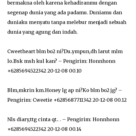
bermakna oleh karena kehadiranmu dengan
segenap dunia yang ada padamu. Duniamu dan
duniaku menyatu tanpa melebur menjadi sebuah
dunia yang agung dan indah.
Cweetheart blm bo2 ni?Du..ympun,dh larut mlm
lo.Bsk msh kul kan? – Pengirim: Honnhonn
+6285694522342 20-12-08 00.10
Blm,mkrin km.Honey lg ap ni?Ko blm bo2 jg? –
Pengirim: Cweetie +6285687711342 20-12-08 00.12
Nls diary,ttg cinta qt.. . – Pengirim: Honnhonn
+6285694522342 20-12-08 00.14