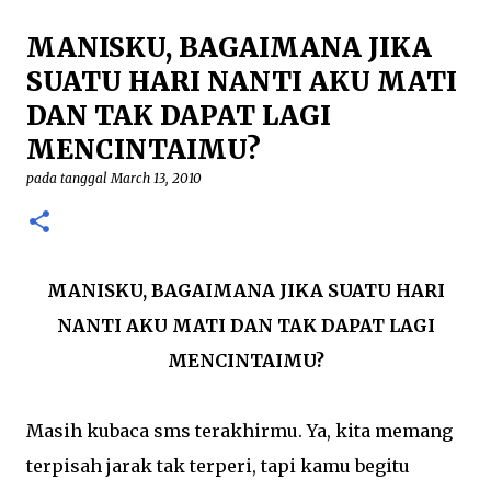
demikian, patung yang menggambarkan perawan
MANISKU, BAGAIMANA JIKA
Maria tengah hamil besar itu adalah karya seni yang
minoritas. Pada umumnya Gereja akan
SUATU HARI NANTI AKU MATI
menggambarkan Bunda Maria sebagai seorang ratu
DAN TAK DAPAT LAGI
(regina) yang gilang-gemilang. Pada beberapa karya,
MENCINTAIMU?
seperti patung Maria yang ada pada Gereja Lawang—
Malang, Maria digambarkan sebagai sang Perempuan
pada tanggal
March 13, 2010
yang ada pada Kitab Wahyu. Baik Maria Regina
ataupun Maria sebagai Perempuan Kitab Wahyu itu
semua menggambarkan Maria yang “sukses” dan
penuh kejayaan. Mudah bagi seorang Kristiani untuk
MANISKU, BAGAIMANA JIKA SUATU HARI
berdevosi pada Maria yang menang itu. ...
NANTI AKU MATI DAN TAK DAPAT LAGI
MENCINTAIMU?
Masih kubaca sms terakhirmu. Ya, kita memang
terpisah jarak tak terperi, tapi kamu begitu