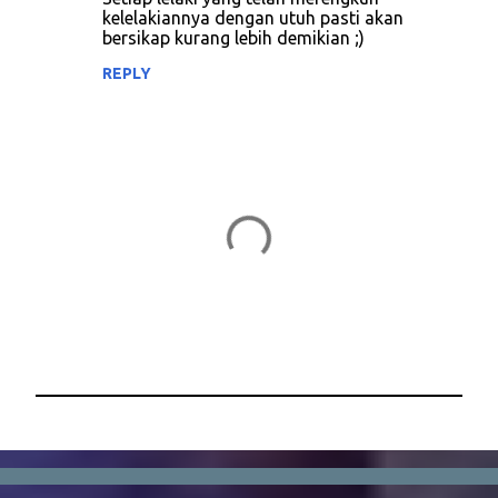
kelelakiannya dengan utuh pasti akan
bersikap kurang lebih demikian ;)
REPLY
P
o
s
t