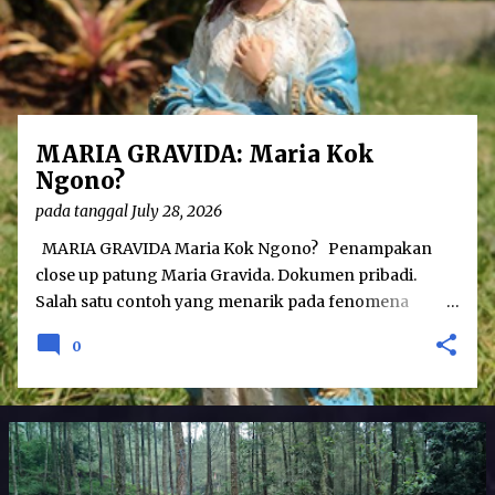
o
s
t
s
MARIA GRAVIDA: Maria Kok
Ngono?
pada tanggal
July 28, 2026
MARIA GRAVIDA Maria Kok Ngono? Penampakan
close up patung Maria Gravida. Dokumen pribadi.
Salah satu contoh yang menarik pada fenomena
hubungan agama dan seni adalah karya patung Maria
0
Gravida. Karya tersebut menampilkan sosok Maria
yang dalam keadaan hamil besar. Sebenarnya seni
patung Maria Gravida bukanlah merupakan hal yang
betul-betul baru; telah ditemukan seni patung Maria
Gravida pada tahun 1400-an di Eropa. Namun
demikian, patung yang menggambarkan perawan