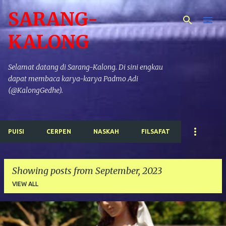
SARANG-
Skip to main content
KALONG
Selamat datang di Sarang-Kalong. Di sini engkau
dapat membaca karya-karya Padmo Adi
(@KalongGedhe).
PUISI
CERPEN
NASKAH
FILSAFAT
Showing posts from September, 2023
VIEW ALL
P