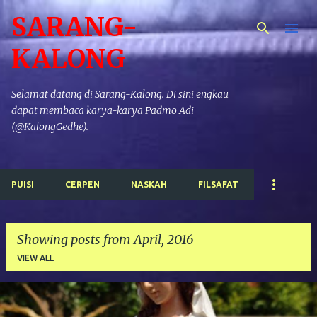
SARANG-
Skip to main content
KALONG
Selamat datang di Sarang-Kalong. Di sini engkau
dapat membaca karya-karya Padmo Adi
(@KalongGedhe).
PUISI
CERPEN
NASKAH
FILSAFAT
Showing posts from April, 2016
VIEW ALL
P