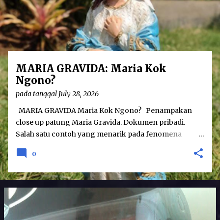
o
s
t
s
MARIA GRAVIDA: Maria Kok
Ngono?
pada tanggal
July 28, 2026
MARIA GRAVIDA Maria Kok Ngono? Penampakan
close up patung Maria Gravida. Dokumen pribadi.
Salah satu contoh yang menarik pada fenomena
hubungan agama dan seni adalah karya patung Maria
0
Gravida. Karya tersebut menampilkan sosok Maria
yang dalam keadaan hamil besar. Sebenarnya seni
patung Maria Gravida bukanlah merupakan hal yang
betul-betul baru; telah ditemukan seni patung Maria
Gravida pada tahun 1400-an di Eropa. Namun
demikian, patung yang menggambarkan perawan