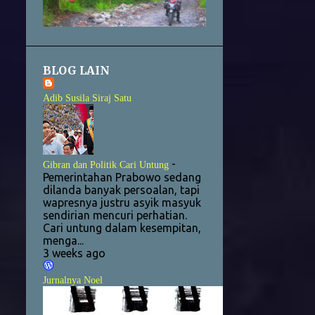
4
May
1
April
BLOG LAIN
30
2018
7
Adib Susila Siraj Satu
December
6
October
9
August
-
Gibran dan Politik Cari Untung
1
June
Pemerintahan Prabowo sedang
dilanda banyak persoalan, tapi
3
May
wapresnya justru asyik masyuk
sendirian mencuri perhatian.
2
March
Cari untung dalam kesempitan,
menga...
1
February
3 weeks ago
1
January
Jurnalnya Noel
14
2017