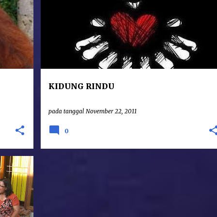
i Perempuan Kitab Wahyu itu semua menggambarkan Maria yang
eorang Kristiani untuk berdevosi pada Maria yang menang itu. ..
KIDUNG RINDU
pada tanggal
November 22, 2011
0