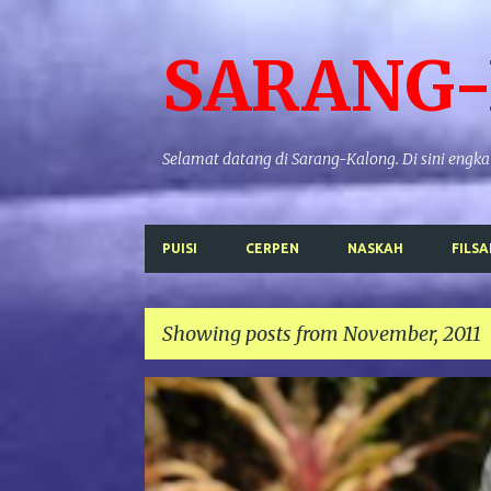
SARANG
Selamat datang di Sarang-Kalong. Di sini en
PUISI
CERPEN
NASKAH
FILSA
Showing posts from November, 2011
P
FILSAFAT
KAJIAN BUDAYA
TEOLOGI
o
s