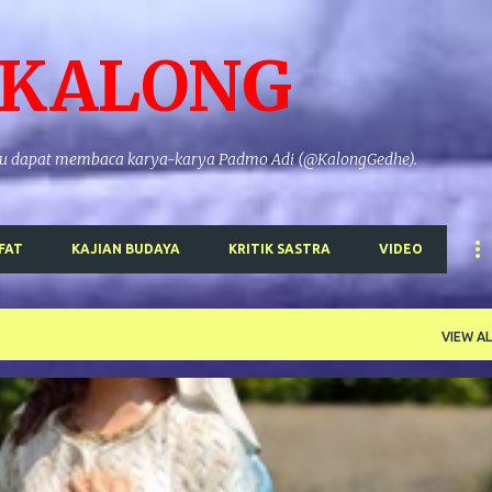
Skip to main content
-KALONG
gkau dapat membaca karya-karya Padmo Adi (@KalongGedhe).
FAT
KAJIAN BUDAYA
KRITIK SASTRA
VIDEO
VIEW AL