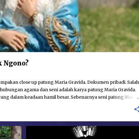
k Ngono?
kan close up patung Maria Gravida. Dokumen pribadi. Salah
hubungan agama dan seni adalah karya patung Maria Gravida.
ang dalam keadaan hamil besar. Sebenarnya seni patung Maria
-betul baru; telah ditemukan seni patung Maria Gravida pada
, patung yang menggambarkan perawan Maria tengah hamil
tas. Pada umumnya Gereja akan menggambarkan Bunda Maria
-gemilang. Pada beberapa karya, seperti patung Maria yang ada
barkan sebagai sang Perempuan yang ada pada Kitab Wahyu.
PUISI