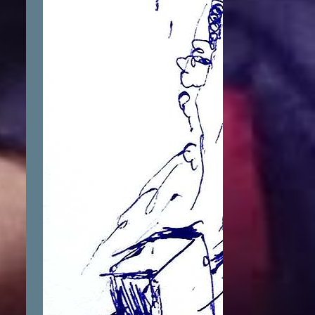
1
June
1
April
1
March
1
February
21
2015
2
December
1
November
5
September
4
August
1
April
6
March
1
February
1
January