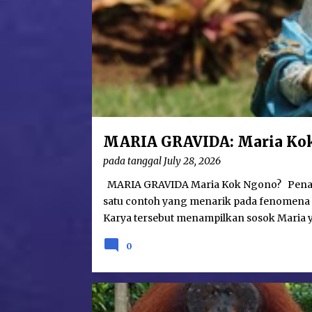
t
s
MARIA GRAVIDA: Maria Ko
pada tanggal
July 28, 2026
MARIA GRAVIDA Maria Kok Ngono? Penampa
satu contoh yang menarik pada fenomena 
Karya tersebut menampilkan sosok Maria y
Gravida bukanlah merupakan hal yang betul
0
tahun 1400-an di Eropa. Namun demikian
besar itu adalah karya seni yang minori
sebagai seorang ratu (regina) yang gilang
pada Gereja Lawang—Malang, Maria digam
AFORISME