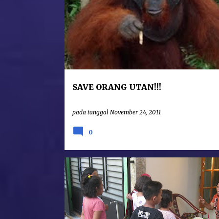
Baik Maria Regina ataupun Maria sebaga
“sukses” dan penuh kejayaan. Mudah bagi s
SAVE ORANG UTAN!!!
pada tanggal
November 24, 2011
0
FILSAFAT
KAJIAN BUDAYA
TEOLOGI