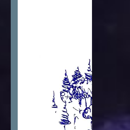
1
October
1
September
3
August
3
May
2
April
1
February
3
January
21
2016
1
December
7
November
2
September
2
August
5
July