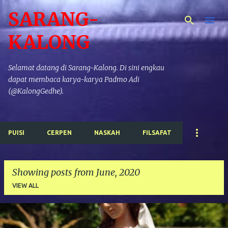
SARANG-
Skip to main content
KALONG
Selamat datang di Sarang-Kalong. Di sini engkau
dapat membaca karya-karya Padmo Adi
(@KalongGedhe).
PUISI
CERPEN
NASKAH
FILSAFAT
Showing posts from June, 2020
VIEW ALL
P