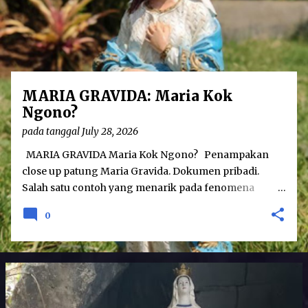
o
s
t
s
MARIA GRAVIDA: Maria Kok
Ngono?
pada tanggal
July 28, 2026
MARIA GRAVIDA Maria Kok Ngono? Penampakan
close up patung Maria Gravida. Dokumen pribadi.
Salah satu contoh yang menarik pada fenomena
hubungan agama dan seni adalah karya patung Maria
0
Gravida. Karya tersebut menampilkan sosok Maria
yang dalam keadaan hamil besar. Sebenarnya seni
patung Maria Gravida bukanlah merupakan hal yang
betul-betul baru; telah ditemukan seni patung Maria
Gravida pada tahun 1400-an di Eropa. Namun
demikian, patung yang menggambarkan perawan