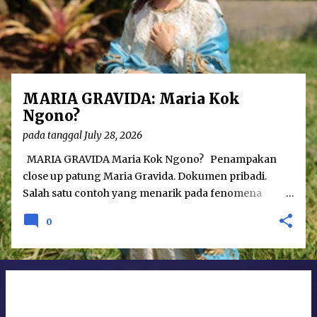
o
s
t
s
MARIA GRAVIDA: Maria Kok
Ngono?
pada tanggal
July 28, 2026
MARIA GRAVIDA Maria Kok Ngono? Penampakan
close up patung Maria Gravida. Dokumen pribadi.
Salah satu contoh yang menarik pada fenomena
hubungan agama dan seni adalah karya patung Maria
0
Gravida. Karya tersebut menampilkan sosok Maria
yang dalam keadaan hamil besar. Sebenarnya seni
patung Maria Gravida bukanlah merupakan hal yang
betul-betul baru; telah ditemukan seni patung Maria
Gravida pada tahun 1400-an di Eropa. Namun
demikian, patung yang menggambarkan perawan