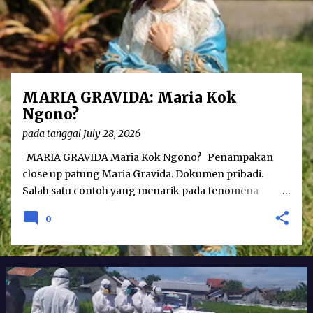
o
s
t
s
MARIA GRAVIDA: Maria Kok
Ngono?
pada tanggal
July 28, 2026
MARIA GRAVIDA Maria Kok Ngono? Penampakan
close up patung Maria Gravida. Dokumen pribadi.
Salah satu contoh yang menarik pada fenomena
hubungan agama dan seni adalah karya patung Maria
0
Gravida. Karya tersebut menampilkan sosok Maria
yang dalam keadaan hamil besar. Sebenarnya seni
patung Maria Gravida bukanlah merupakan hal yang
betul-betul baru; telah ditemukan seni patung Maria
Gravida pada tahun 1400-an di Eropa. Namun
demikian, patung yang menggambarkan perawan