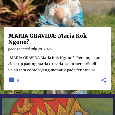
o
s
t
s
MARIA GRAVIDA: Maria Kok
Ngono?
pada tanggal
July 28, 2026
MARIA GRAVIDA Maria Kok Ngono? Penampakan
close up patung Maria Gravida. Dokumen pribadi.
Salah satu contoh yang menarik pada fenomena
hubungan agama dan seni adalah karya patung Maria
0
Gravida. Karya tersebut menampilkan sosok Maria
yang dalam keadaan hamil besar. Sebenarnya seni
patung Maria Gravida bukanlah merupakan hal yang
betul-betul baru; telah ditemukan seni patung Maria
Gravida pada tahun 1400-an di Eropa. Namun
demikian, patung yang menggambarkan perawan